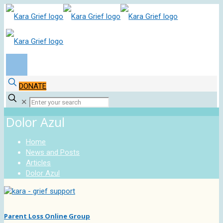
DONATE
✕
Dolor Azul
Home
News and Posts
Articles
Dolor Azul
Parent Loss Online Group