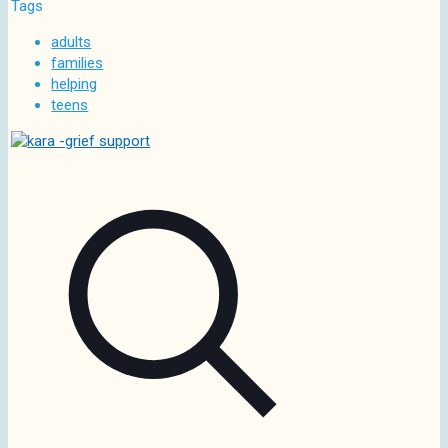
Tags
adults
families
helping
teens